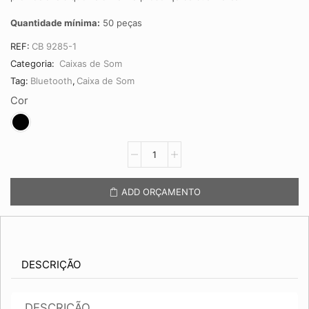
Quantidade mínima:
50 peças
REF:
CB 9285-1
Categoria:
Caixas de Som
Tag:
Bluetooth
,
Caixa de Som
Cor
Caixa
de
Som
Multimídia
ADD ORÇAMENTO
CB
9285
quantidade
DESCRIÇÃO
DESCRIÇÃO