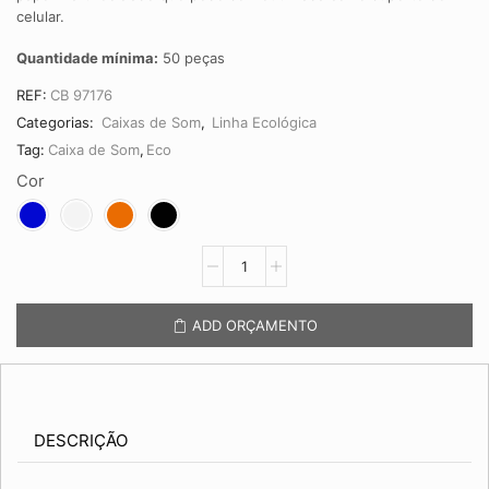
celular.
Quantidade mínima:
50 peças
REF:
CB 97176
Categorias:
Caixas de Som
,
Linha Ecológica
Tag:
Caixa de Som
,
Eco
Cor
Caixa
de
Som
CB
ADD ORÇAMENTO
97176
quantidade
DESCRIÇÃO