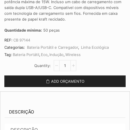
potência máxima de 15W. Incluso um cabo de carregamento com
saída dupla USB-A/USB-C. Compatível com dispositivos móveis
com tecnologia de carregamento sem fios. Fornecida em caixa
presente de papel kraft reciclado.
Quantidade mínima:
50 peças
REF:
CB 97144
Categorias:
Bateria Portátil e Carregador
,
Linha Ecológica
Tag:
Bateria Portátil
,
Eco
,
Indução
,
Wireless
Bateria
Portátil
20.000
mAh
ADD ORÇAMENTO
CB
97144
quantidade
DESCRIÇÃO