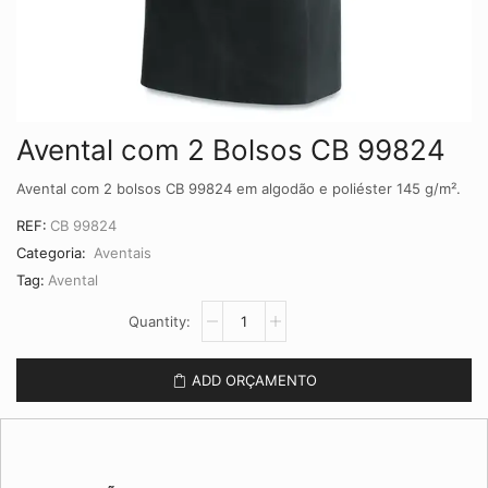
Avental com 2 Bolsos CB 99824
Avental com 2 bolsos CB 99824 em algodão e poliéster 145 g/m².
REF:
CB 99824
Categoria:
Aventais
Tag:
Avental
Avental
com
2
Bolsos
ADD ORÇAMENTO
CB
99824
quantidade