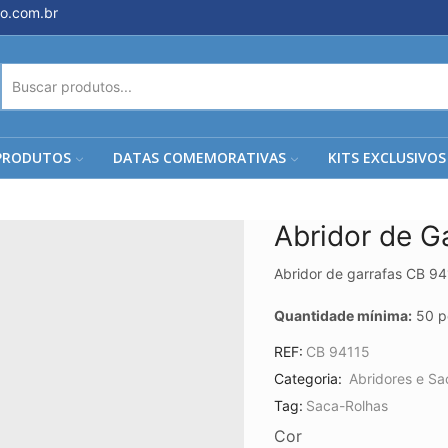
o.com.br
ENTRADA
DE
PESQUISA
PRODUTOS
DATAS COMEMORATIVAS
KITS EXCLUSIVOS
Abridor de G
Abridor de garrafas CB 9
Quantidade mínima:
50 p
REF:
CB 94115
Categoria:
Abridores e Sa
Tag:
Saca-Rolhas
Cor