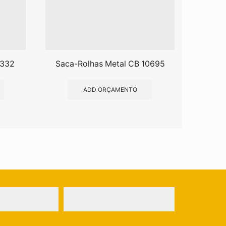
4332
Saca-Rolhas Metal CB 10695
Abrid
ADD ORÇAMENTO