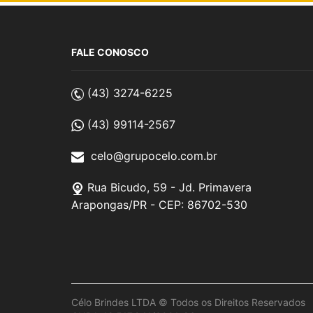
FALE CONOSCO
(43) 3274-6225
(43) 99114-2567
celo@grupocelo.com.br
Rua Bicudo, 59 - Jd. Primavera
Arapongas/PR - CEP: 86702-530
Célo Brindes LTDA © Todos os Direitos Reservados