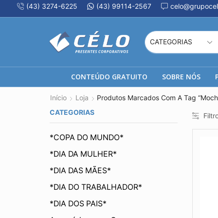
(43) 3274-6225
(43) 99114-2567
celo@grupocel
CONTEÚDO GRATUITO
SOBRE NÓS
Início
Loja
Produtos Marcados Com A Tag “Moch
CATEGORIAS
Filtr
*COPA DO MUNDO*
*DIA DA MULHER*
*DIA DAS MÃES*
*DIA DO TRABALHADOR*
*DIA DOS PAIS*