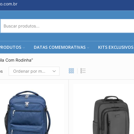
o.com.br
ENTRADA
DE
PESQUISA
PRODUTOS
DATAS COMEMORATIVAS
KITS EXCLUSIVOS
ila Com Rodinha”
os