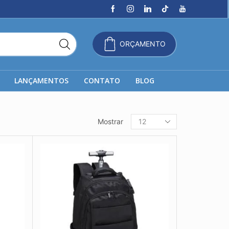
ORÇAMENTO
LANÇAMENTOS
CONTATO
BLOG
Produtos
Mostrar
por
página