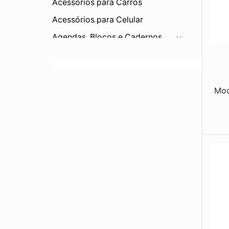
Acessórios para Carros
Acessórios para Celular
Agendas, Blocos e Cadernos
Bar e Cozinha
Bebidas
Bonés e Viseiras
Moch
Brinquedos
Canetas e Lapiseiras
Carteiras
Chapéus
Chaveiros
Corda
Diversos
Eletrônicos