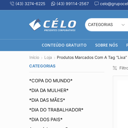
(43) 3274-6225
(43) 99114-2567
celo@grupocel
CONTEÚDO GRATUITO
SOBRE NÓS
Início
Loja
Produtos Marcados Com A Tag “Lixa”
CATEGORIAS
Filtr
*COPA DO MUNDO*
*DIA DA MULHER*
*DIA DAS MÃES*
*DIA DO TRABALHADOR*
*DIA DOS PAIS*