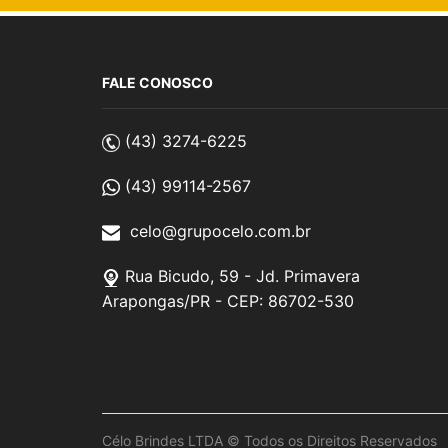
Escritório
Ferramentas
FALE CONOSCO
Gráfica e Impressos
Guarda-Chuva
(43) 3274-6225
Jogos e Esportes
(43) 99114-2567
Kit Onboarding / Boas-Vindas
celo@grupocelo.com.br
Kits Exclusivos
Linha Beleza e Bem-Estar
Rua Bicudo, 59 - Jd. Primavera
Arapongas/PR - CEP: 86702-530
Linha Ecológica
Linha Escolar
Linha KIDS
Linha Pet
Linha Premium
Célo Brindes LTDA © Todos os Direitos Reservados