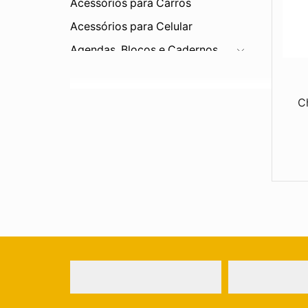
Acessórios para Carros
Acessórios para Celular
Agendas, Blocos e Cadernos
Bar e Cozinha
Bebidas
C
Bonés e Viseiras
Brinquedos
Canetas e Lapiseiras
Carteiras
Chapéus
Chaveiros
Corda
Diversos
Eletrônicos