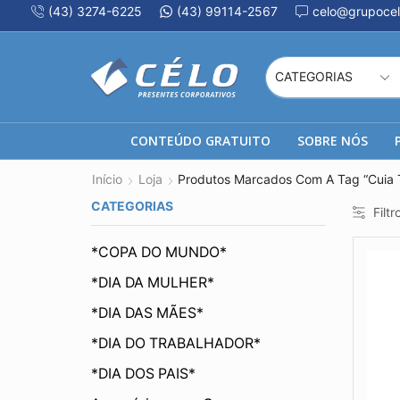
(43) 3274-6225
(43) 99114-2567
celo@grupocel
CONTEÚDO GRATUITO
SOBRE NÓS
Início
Loja
Produtos Marcados Com A Tag “Cuia 
CATEGORIAS
Filtr
*COPA DO MUNDO*
*DIA DA MULHER*
*DIA DAS MÃES*
*DIA DO TRABALHADOR*
*DIA DOS PAIS*