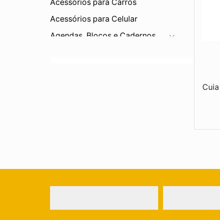
Acessórios para Carros
Acessórios para Celular
Agendas, Blocos e Cadernos
Bar e Cozinha
Bebidas
Bonés e Viseiras
Cuia
Brinquedos
Canetas e Lapiseiras
Carteiras
Chapéus
Chaveiros
Corda
Diversos
Eletrônicos