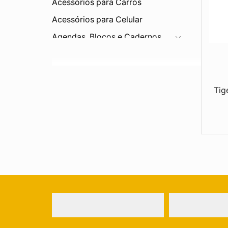
Acessórios para Carros
Acessórios para Celular
Agendas, Blocos e Cadernos
Bar e Cozinha
Bebidas
Bonés e Viseiras
Tig
Brinquedos
Canetas e Lapiseiras
Carteiras
Chapéus
Chaveiros
Corda
Diversos
Eletrônicos