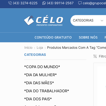
(43) 3274-6225
(43) 99114-2567
celo@grupocel
CONTEÚDO GRATUITO
SOBRE NÓS
Início
Loja
Produtos Marcados Com A Tag “Come
CATEGORIAS
Filtr
*COPA DO MUNDO*
*DIA DA MULHER*
*DIA DAS MÃES*
*DIA DO TRABALHADOR*
*DIA DOS PAIS*