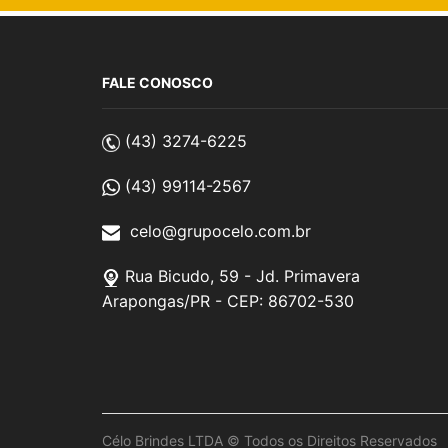
Escritório
Ferramentas
FALE CONOSCO
Gráfica e Impressos
Guarda-Chuva
(43) 3274-6225
Jogos e Esportes
(43) 99114-2567
Kit Onboarding / Boas-Vindas
celo@grupocelo.com.br
Kits Exclusivos
Linha Beleza e Bem-Estar
Rua Bicudo, 59 - Jd. Primavera
Arapongas/PR - CEP: 86702-530
Linha Ecológica
Linha Escolar
Linha KIDS
Linha Pet
Linha Premium
Célo Brindes LTDA © Todos os Direitos Reservados