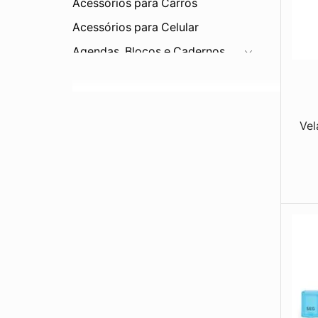
Acessórios para Carros
Acessórios para Celular
Agendas, Blocos e Cadernos
Bar e Cozinha
Bebidas
Bonés e Viseiras
Vel
Brinquedos
Canetas e Lapiseiras
Carteiras
Chapéus
Chaveiros
Corda
Diversos
Eletrônicos