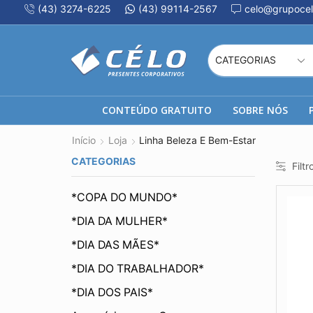
(43) 3274-6225
(43) 99114-2567
celo@grupocel
CONTEÚDO GRATUITO
SOBRE NÓS
Início
Loja
Linha Beleza E Bem-Estar
CATEGORIAS
Filtr
*COPA DO MUNDO*
*DIA DA MULHER*
*DIA DAS MÃES*
*DIA DO TRABALHADOR*
*DIA DOS PAIS*