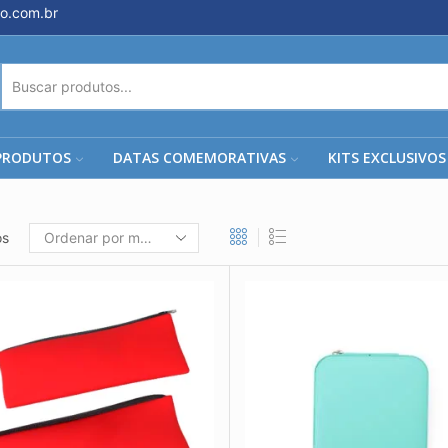
o.com.br
ENTRADA
DE
PESQUISA
PRODUTOS
DATAS COMEMORATIVAS
KITS EXCLUSIVOS
os