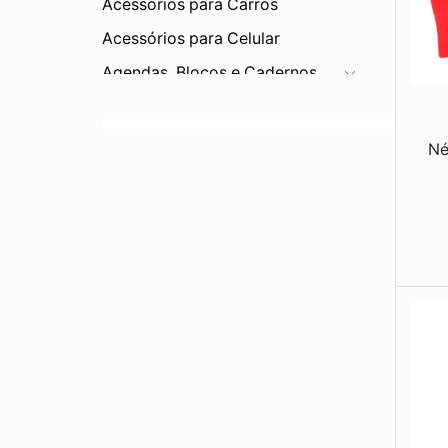
Acessórios para Carros
Acessórios para Celular
Agendas, Blocos e Cadernos
Bar e Cozinha
Bebidas
Né
Bonés e Viseiras
Brinquedos
Canetas e Lapiseiras
Carteiras
Chapéus
Chaveiros
Corda
Diversos
Eletrônicos