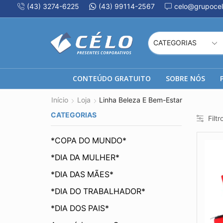
(43) 3274-6225
(43) 99114-2567
celo@grupocel
CONTEÚDO GRATUITO
SOBRE NÓS
Início
Loja
Linha Beleza E Bem-Estar
CATEGORIAS
Filtr
*COPA DO MUNDO*
*DIA DA MULHER*
*DIA DAS MÃES*
*DIA DO TRABALHADOR*
*DIA DOS PAIS*