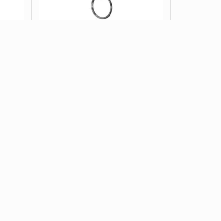
CB ...
Chaveiro Mosquetão CB MN 53
ADD ORÇAMENTO