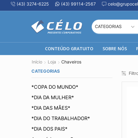
(43) 3274-6225
(43) 99114-2567
celo@grupocel
CONTEÚDO GRATUITO
SOBRE NÓS
Início
Loja
Chaveiros
CATEGORIAS
Filtr
*COPA DO MUNDO*
*DIA DA MULHER*
*DIA DAS MÃES*
*DIA DO TRABALHADOR*
*DIA DOS PAIS*