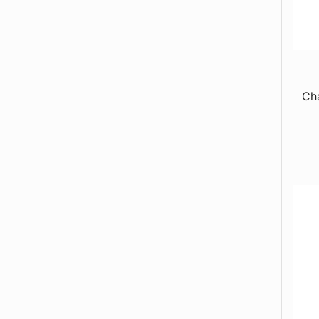
Relógios
Roupas e Acessórios
Toalhas e Mantas
Ch