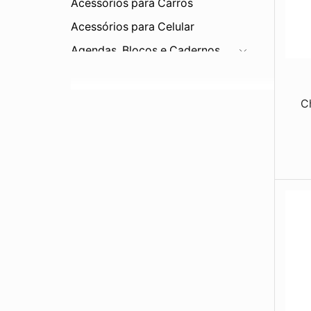
Acessórios para Carros
Acessórios para Celular
Agendas, Blocos e Cadernos
Bar e Cozinha
Bebidas
C
Bonés e Viseiras
Brinquedos
Canetas e Lapiseiras
Carteiras
Chapéus
Chaveiros
Chaveiro Abridor
Chaveiros de Cortiça
Chaveiros de Couro