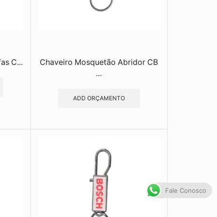
as C...
Chaveiro Mosquetão Abridor CB
...
ADD ORÇAMENTO
Fale Conosco