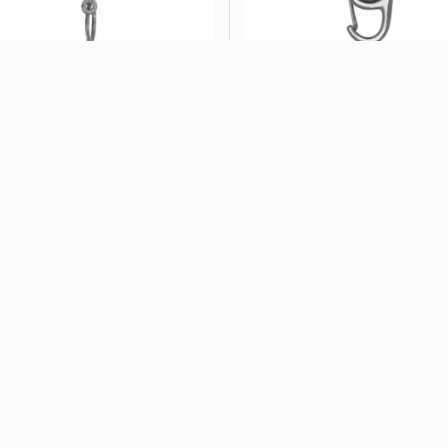
eiro Mosquetão Abridor CB
Chaveiro Abridor Giratório 
...
ADD ORÇAMENTO
ADD ORÇAMENTO