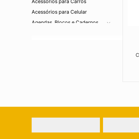
Acessórios para Carros
Acessórios para Celular
Agendas, Blocos e Cadernos
Bar e Cozinha
Bebidas
Bonés e Viseiras
C
Brinquedos
Canetas e Lapiseiras
Carteiras
Chapéus
Chaveiros
Chaveiro Abridor
Chaveiros de Cortiça
Chaveiros de Couro