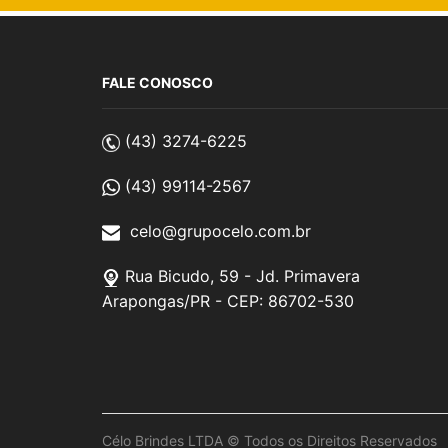
Chaveiros de Madeira
Chaveiros de Metal
FALE CONOSCO
Chaveiros de Plástico
Chaveiros Ecológicos
(43) 3274-6225
Chaveiros Resinados
(43) 99114-2567
Corda
Diversos
celo@grupocelo.com.br
Eletrônicos
Rua Bicudo, 59 - Jd. Primavera
Escritório
Arapongas/PR - CEP: 86702-530
Ferramentas
Gráfica e Impressos
Guarda-Chuva
Jogos e Esportes
Célo Brindes LTDA © Todos os Direitos Reservados