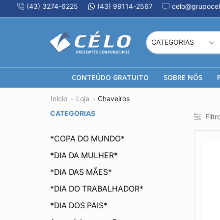
(43) 3274-6225
(43) 99114-2567
celo@grupocel
CONTEÚDO GRATUITO
SOBRE NÓS
Início
Loja
Chaveiros
CATEGORIAS
Filtr
*COPA DO MUNDO*
*DIA DA MULHER*
*DIA DAS MÃES*
*DIA DO TRABALHADOR*
*DIA DOS PAIS*